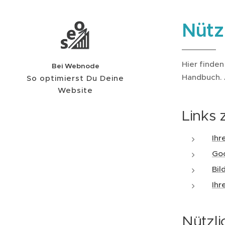
Nütz
Hier finden
Bei
Webnode
Handbuch. 
So optimierst Du Deine
Website
Links
Ihr
Goo
Bil
Ihr
Nützl