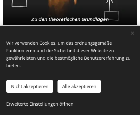
Zu den theoretischen Grundlagen
Die
Anwendung bei Webnode
für alle die, die
Wir verwenden Cookies, um das ordnungsgemäße
direkt mit der SEO loslegen wollen
Funktionieren und die Sicherheit dieser Website zu
gewährleisten und die bestmögliche Benutzererfahrung zu
bieten.
Nicht akzeptieren
Alle akzeptieren
Erweiterte Einstellungen öffnen
Los geht´s
Erstellen Sie Ihre Webseite gratis!