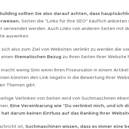
Building sollten Sie also darauf achten, dass hauptsächli
erweisen.
Seiten die "Links für Ihre SEO" käuflich anbieten 
cht verwendet werden. Auch Links von anderen Seiten mit d
ite auswirken.
 sich also zum Ziel von Websiten verlinkt zu werden die v
e einen
thematischen Bezug
zu Ihren Seiten Ihrer Website 
macht wenig Sinn wenn Ihren Friseursalon in einem Artikel 
nen könnten den Link negativ in die Bewertung Ihrer Websi
en Themen gibt.
eitige Verlinken von Seiten wird von Suchmaschinen ebenfa
men.
Eine Vereinbarung wie "Du verlinkst mich, und ich 
hat darum keinen Einfluss auf das Ranking Ihrer Websit
chricht ist,
Suchmaschinen wissen, dass es immer eine b