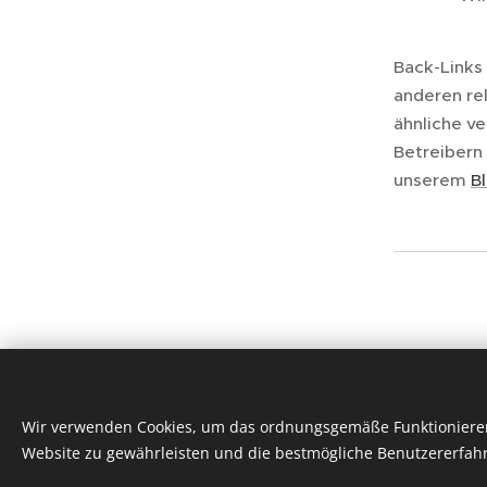
Back-Links 
anderen re
ähnliche v
Betreibern
unserem
B
Wir verwenden Cookies, um das ordnungsgemäße Funktionieren 
Website zu gewährleisten und die bestmögliche Benutzererfahr
Unterstützt von
Webnode