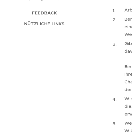
Arb
FEEDBACK
Ben
NÜTZLICHE LINKS
ein
Web
Gib
dav
Ein
Ihr
Cha
den
Wir
die
erw
Wen
Wik