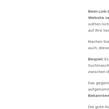
Beim Link-
Website v
sollten ni
auf Ihre Se
Machen Sie
auch, dies
Bespiel:
Es 
Suchmaschi
zwischen d
Das gegens
aufgenom
Bekannten 
Die gute Na