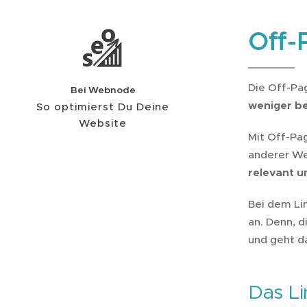
Off-
Die Off-Pag
Bei
Webnode
weniger be
So optimierst Du Deine
Website
Mit Off-Pa
anderer We
relevant un
Bei dem Lin
an. Denn, 
und geht da
Das Li